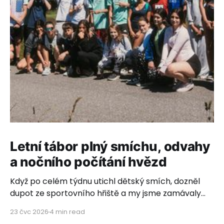
Letní tábor plný smíchu, odvahy
a nočního počítání hvězd
Když po celém týdnu utichl dětský smích, dozněl
dupot ze sportovního hřiště a my jsme zamávaly
poslednímu autobusovému okýnku, rozhostilo se
23 čvc 2026
4 min read
ticho. Ticho plné vděčnosti, dojetí a hlubokého