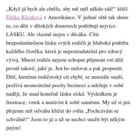
„Když já bych ale chtěla, aby mě měl někdo rád!“ křičí
Eliška Křenková
v Amerikánce. V jediné větě tak shrne
to, co děti v dětských domovech potřebují nejvíce.
LÁSKU. Ale vlastně nejen v děcáku. Cítit
bezpodmínečnou lásku svých rodičů je hluboká potřeba
každého člověka, která je nepostradatelná pro zdravý
vývoj. Mnozí rodiče nejsou schopni přijmout své dítě
prostě takové, jaké je. Jen ho milovat a pak propustit.
Dítě, kterému rodičovský cit chybí, se neustále snaží,
prožívá nesnesitelné pocity bezmoci a udržuje v sobě
naději, že snad konečně lásku získá. Výsledkem je
frustrace, vztek a nenávist k sobě samému. My už si jen
přejeme mít odvahu křičet do světa „Pochcávám se
schválně!“ Jsem to já a už se nechci snažit být někým
jiným!