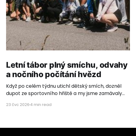
Letní tábor plný smíchu, odvahy
a nočního počítání hvězd
Když po celém týdnu utichl dětský smích, dozněl
dupot ze sportovního hřiště a my jsme zamávaly
poslednímu autobusovému okýnku, rozhostilo se
23 čvc 2026
4 min read
ticho. Ticho plné vděčnosti, dojetí a hlubokého
pocitu, že to, co děláme, má neuvěřitelný smysl.
Letos s námi vyrazilo 26 úžasných dětí z dětských
domovů ze Zvíkovského Podhradí, Olomouce,