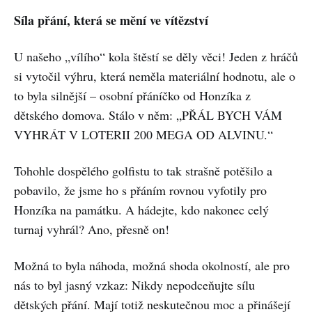
Síla přání, která se mění ve vítězství
U našeho „vílího“ kola štěstí se děly věci! Jeden z hráčů
si vytočil výhru, která neměla materiální hodnotu, ale o
to byla silnější – osobní přáníčko od Honzíka z
dětského domova. Stálo v něm: „PŘÁL BYCH VÁM
VYHRÁT V LOTERII 200 MEGA OD ALVINU.“
Tohohle dospělého golfistu to tak strašně potěšilo a
pobavilo, že jsme ho s přáním rovnou vyfotily pro
Honzíka na památku. A hádejte, kdo nakonec celý
turnaj vyhrál? Ano, přesně on!
Možná to byla náhoda, možná shoda okolností, ale pro
nás to byl jasný vzkaz: Nikdy nepodceňujte sílu
dětských přání. Mají totiž neskutečnou moc a přinášejí