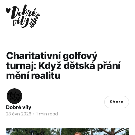
Charitativní golfový
turnaj: Když dětská přání
mění realitu
Share
Dobré víly
23 čvn 2026
•
1 min read