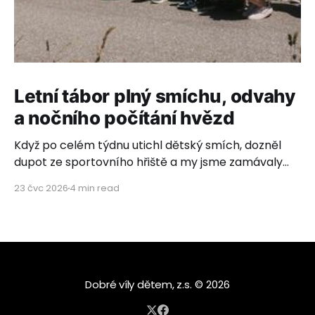
Letní tábor plný smíchu, odvahy
a nočního počítání hvězd
Když po celém týdnu utichl dětský smích, dozněl
dupot ze sportovního hřiště a my jsme zamávaly
poslednímu autobusovému okýnku, rozhostilo se
23 čvc 2026
4 min read
ticho. Ticho plné vděčnosti, dojetí a hlubokého
pocitu, že to, co děláme, má neuvěřitelný smysl.
Letos s námi vyrazilo 26 úžasných dětí z dětských
domovů ze Zvíkovského Podhradí, Olomouce,
Dobré víly dětem
© 2026