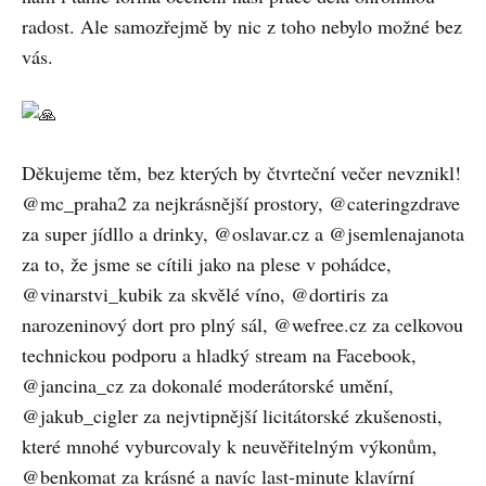
radost. Ale samozřejmě by nic z toho nebylo možné bez
vás.
Děkujeme těm, bez kterých by čtvrteční večer nevznikl!
@mc_praha2 za nejkrásnější prostory, @cateringzdrave
za super jídllo a drinky, @oslavar.cz a @jsemlenajanota
za to, že jsme se cítili jako na plese v pohádce,
@vinarstvi_kubik za skvělé víno, @dortiris za
narozeninový dort pro plný sál, @wefree.cz za celkovou
technickou podporu a hladký stream na Facebook,
@jancina_cz za dokonalé moderátorské umění,
@jakub_cigler za nejvtipnější licitátorské zkušenosti,
které mnohé vyburcovaly k neuvěřitelným výkonům,
@benkomat za krásné a navíc last-minute klavírní