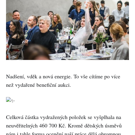
Nadšení, vděk a nová energie. To vše cítíme po více
než vydařené benefiční aukci.
Celková částka vydražených položek se vyšplhala na
neuvěřitelných 460 700 Kč. Kromě dětských úsměvů
nám i tahle forma ocenění naší práce dělá ohromnou