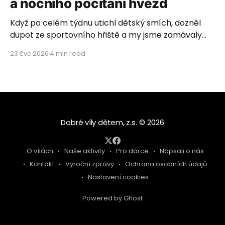
a nočního počítání hvězd
Když po celém týdnu utichl dětský smích, dozněl
dupot ze sportovního hřiště a my jsme zamávaly
poslednímu autobusovému okýnku, rozhostilo se
23 čvc 2026
4 min read
ticho. Ticho plné vděčnosti, dojetí a hlubokého
pocitu, že to, co děláme, má neuvěřitelný smysl.
Letos s námi vyrazilo 26 úžasných dětí z dětských
domovů ze Zvíkovského Podhradí, Olomouce,
Dobré víly dětem
© 2026
O vílách
Naše aktivity
Pro dárce
Napsali o nás
Kontakt
Výroční zprávy
Ochrana osobních údajů
Nastavení cookies
Powered by Ghost