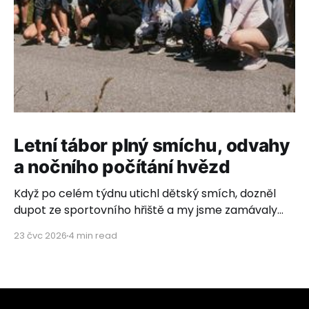
Letní tábor plný smíchu, odvahy
a nočního počítání hvězd
Když po celém týdnu utichl dětský smích, dozněl
dupot ze sportovního hřiště a my jsme zamávaly
poslednímu autobusovému okýnku, rozhostilo se
23 čvc 2026
4 min read
ticho. Ticho plné vděčnosti, dojetí a hlubokého
pocitu, že to, co děláme, má neuvěřitelný smysl.
Letos s námi vyrazilo 26 úžasných dětí z dětských
domovů ze Zvíkovského Podhradí, Olomouce,