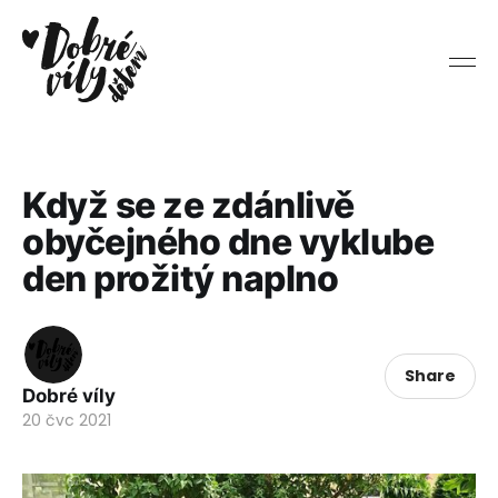
Když se ze zdánlivě
obyčejného dne vyklube
den prožitý naplno
Share
Dobré víly
20 čvc 2021