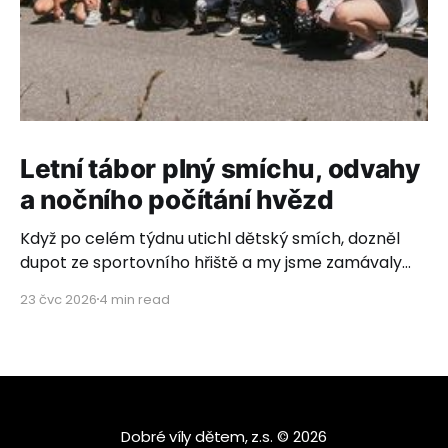
Letní tábor plný smíchu, odvahy
a nočního počítání hvězd
Když po celém týdnu utichl dětský smích, dozněl
dupot ze sportovního hřiště a my jsme zamávaly
poslednímu autobusovému okýnku, rozhostilo se
23 čvc 2026
4 min read
ticho. Ticho plné vděčnosti, dojetí a hlubokého
pocitu, že to, co děláme, má neuvěřitelný smysl.
Letos s námi vyrazilo 26 úžasných dětí z dětských
domovů ze Zvíkovského Podhradí, Olomouce,
Dobré víly dětem
© 2026