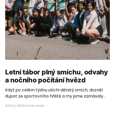
Letní tábor plný smíchu, odvahy
a nočního počítání hvězd
Když po celém týdnu utichl dětský smích, dozněl
dupot ze sportovního hřiště a my jsme zamávaly
poslednímu autobusovému okýnku, rozhostilo se
23 čvc 2026
4 min read
ticho. Ticho plné vděčnosti, dojetí a hlubokého
pocitu, že to, co děláme, má neuvěřitelný smysl.