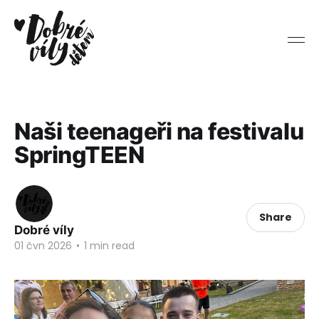
Naši teenageři na festivalu
SpringTEEN
Share
Dobré víly
01 čvn 2026
•
1 min read