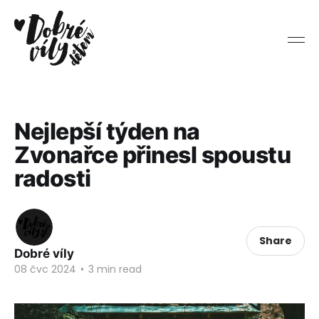
Nejlepší týden na
Zvonařce přinesl spoustu
radosti
Share
Dobré víly
08 čvc 2024
•
3 min read