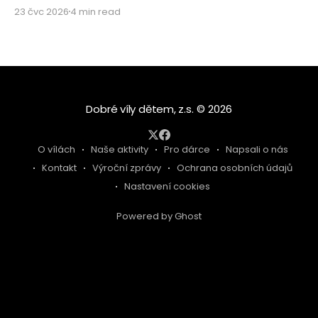
poslednímu autobusovému okýnku, rozhostilo se
23 čvc 2026
4 min read
ticho. Ticho plné vděčnosti, dojetí a hlubokého
pocitu, že to, co děláme, má neuvěřitelný smysl.
Letos s námi vyrazilo 26 úžasných dětí z dětských
domovů ze Zvíkovského Podhradí, Olomouce,
Dobré víly dětem
© 2026
O vílách
Naše aktivity
Pro dárce
Napsali o nás
Kontakt
Výroční zprávy
Ochrana osobních údajů
Nastavení cookies
Powered by Ghost