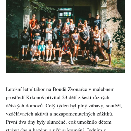
Letošní letní tábor na Boudě Zvonařce v malebném
prostředí Krkonoš přivítal 23 dětí z šesti různých
dětských domovů. Celý týden byl plný zábavy, soutěží,
vzdělávacích aktivit a nezapomenutelných zážitků.
První dva dny byly slunečné, což umožnilo dětem
strávit čas u bazénu a užít si koupání. Jedním z