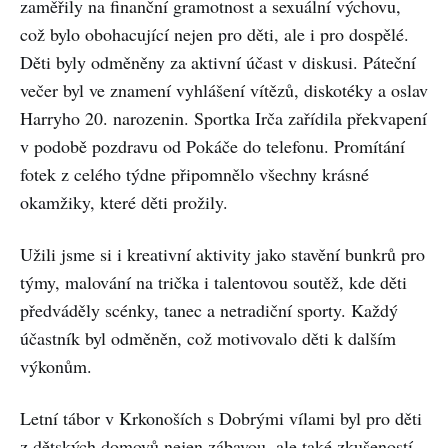
zaměřily na finanční gramotnost a sexuální výchovu,
což bylo obohacující nejen pro děti, ale i pro dospělé.
Děti byly odměněny za aktivní účast v diskusi. Páteční
večer byl ve znamení vyhlášení vítězů, diskotéky a oslav
Harryho 20. narozenin. Sportka Irča zařídila překvapení
v podobě pozdravu od Pokáče do telefonu. Promítání
fotek z celého týdne připomnělo všechny krásné
okamžiky, které děti prožily.
Užili jsme si i kreativní aktivity jako stavění bunkrů pro
týmy, malování na trička i talentovou soutěž, kde děti
předváděly scénky, tanec a netradiční sporty. Každý
účastník byl odměněn, což motivovalo děti k dalším
výkonům.
Letní tábor v Krkonoších s Dobrými vílami byl pro děti
z dětských domovů nejen zábavou, ale také zkušeností,