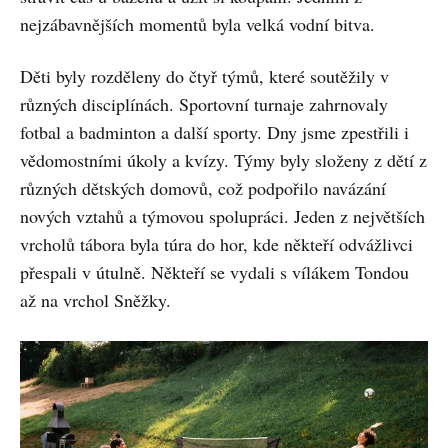
nejzábavnějších momentů byla velká vodní bitva.
Děti byly rozděleny do čtyř týmů, které soutěžily v
různých disciplínách. Sportovní turnaje zahrnovaly
fotbal a badminton a další sporty. Dny jsme zpestřili i
vědomostními úkoly a kvízy. Týmy byly složeny z dětí z
různých dětských domovů, což podpořilo navázání
nových vztahů a týmovou spolupráci. Jeden z největších
vrcholů tábora byla túra do hor, kde někteří odvážlivci
přespali v útulně. Někteří se vydali s vílákem Tondou
až na vrchol Sněžky.