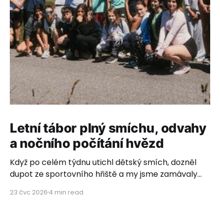
Letní tábor plný smíchu, odvahy
a nočního počítání hvězd
Když po celém týdnu utichl dětský smích, dozněl
dupot ze sportovního hřiště a my jsme zamávaly
poslednímu autobusovému okýnku, rozhostilo se
23 čvc 2026
4 min read
ticho. Ticho plné vděčnosti, dojetí a hlubokého
pocitu, že to, co děláme, má neuvěřitelný smysl.