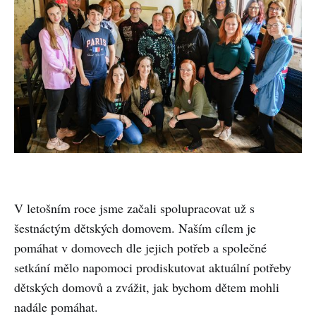
V letošním roce jsme začali spolupracovat už s
šestnáctým dětských domovem. Naším cílem je
pomáhat v domovech dle jejich potřeb a společné
setkání mělo napomoci prodiskutovat aktuální potřeby
dětských domovů a zvážit, jak bychom dětem mohli
nadále pomáhat.