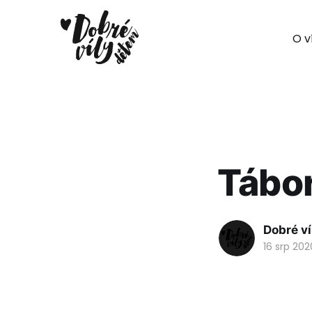
O v
Tábor
Dobré ví
16 srp 202