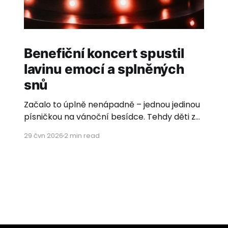
Benefiční koncert spustil
lavinu emocí a splněných
snů
Začalo to úplně nenápadně – jednou jedinou
písničkou na vánoční besídce. Tehdy děti z
Dětského domova Pyšely poprvé společně
29 čvn 2026
2 min read
brnkly do strun. O pár měsíců později, v
úterý 23. června 2026 v 19 hodin, už slavný hit
„Zombie“ a další pecky plné nespoutané
energie populární hudby i rocku burácely na
našem