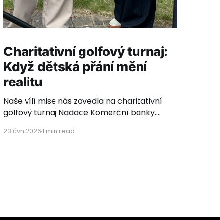
Charitativní golfový turnaj:
Když dětská přání mění
realitu
Naše vílí mise nás zavedla na charitativní
golfový turnaj Nadace Komerční banky.
Čekaly jsme krásnou sportovní atmosféru a
23 čvn 2026
1 min read
setkání s inspirativními lidmi, ale turnaj nám
přinesl mnohem víc než jen golfové výsledky
– přinesl nám důkaz o tom, jakou
neuvěřitelnou sílu mají dětská přání. Síla
přání, která se mění ve vítězství