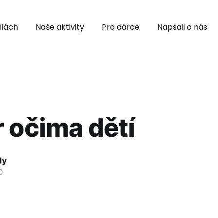
ílách
Naše aktivity
Pro dárce
Napsali o nás
 očima dětí
ly
0