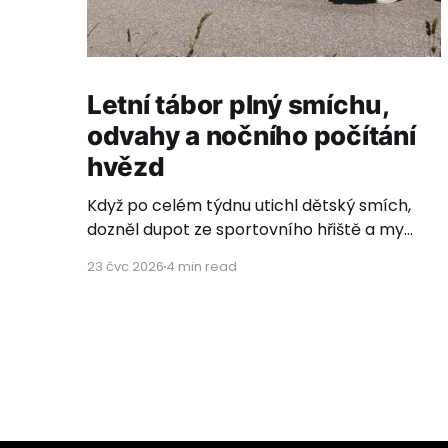
Letní tábor plný smíchu,
odvahy a nočního počítání
hvězd
Když po celém týdnu utichl dětský smích,
dozněl dupot ze sportovního hřiště a my
jsme zamávaly poslednímu autobusovému
23 čvc 2026
4 min read
okýnku, rozhostilo se ticho. Ticho plné
vděčnosti, dojetí a hlubokého pocitu, že to,
co děláme, má neuvěřitelný smysl. Letos s
námi vyrazilo 26 úžasných dětí z dětských
domovů ze Zvíkovského Podhradí,
Olomouce,