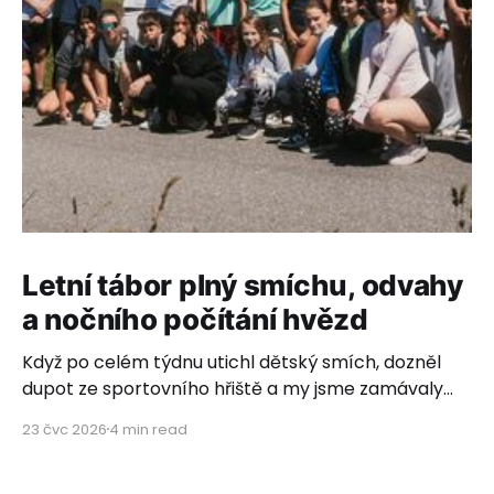
Letní tábor plný smíchu, odvahy
a nočního počítání hvězd
Když po celém týdnu utichl dětský smích, dozněl
dupot ze sportovního hřiště a my jsme zamávaly
poslednímu autobusovému okýnku, rozhostilo se
23 čvc 2026
4 min read
ticho. Ticho plné vděčnosti, dojetí a hlubokého
pocitu, že to, co děláme, má neuvěřitelný smysl.