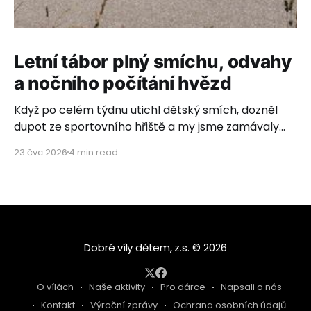
Letní tábor plný smíchu, odvahy
a nočního počítání hvězd
Když po celém týdnu utichl dětský smích, dozněl
dupot ze sportovního hřiště a my jsme zamávaly
poslednímu autobusovému okýnku, rozhostilo se
23 čvc 2026
4 min read
ticho. Ticho plné vděčnosti, dojetí a hlubokého
pocitu, že to, co děláme, má neuvěřitelný smysl.
Letos s námi vyrazilo 26 úžasných dětí z dětských
domovů ze Zvíkovského Podhradí, Olomouce,
Dobré víly dětem
© 2026
O vílách
Naše aktivity
Pro dárce
Napsali o nás
Kontakt
Výroční zprávy
Ochrana osobních údajů