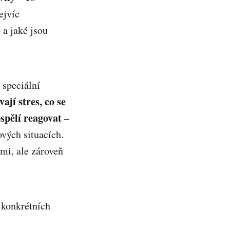
ejvíc
 a jaké jsou
 speciální
vají stres, co se
spělí reagovat
–
ových situacích.
mi, ale zároveň
 konkrétních