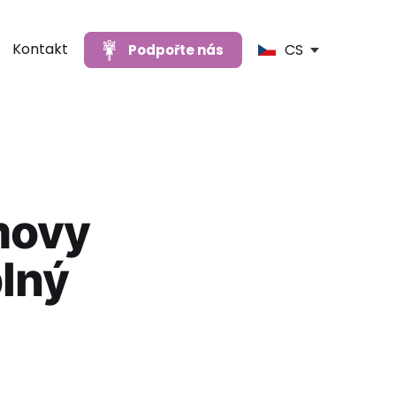
Kontakt
CS
Podpořte nás
movy
plný