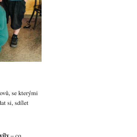
ovů, se kterými
t si, sdílet
víly
– co