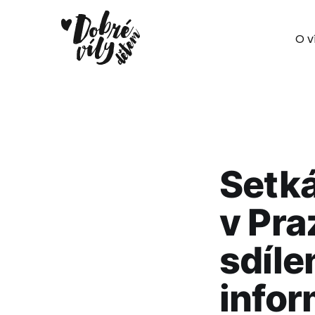
O v
Setk
v Pra
sdíle
infor