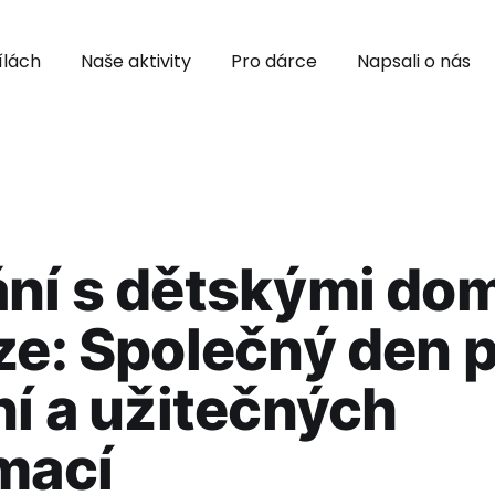
ílách
Naše aktivity
Pro dárce
Napsali o nás
ání s dětskými do
ze: Společný den 
ní a užitečných
mací