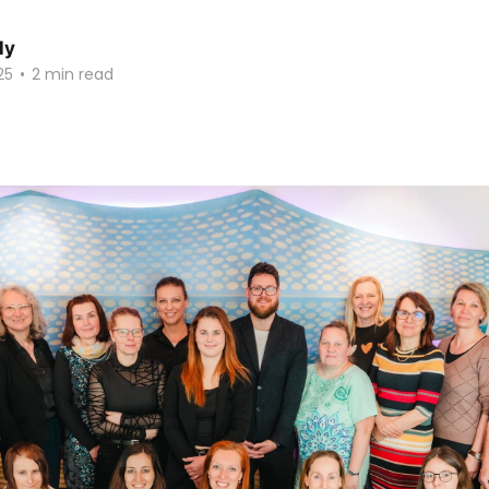
ly
25
•
2 min read