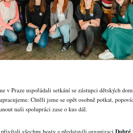
e v Praze uspořádali setkání se zástupci dětských dom
pracujeme. Chtěli jsme se opět osobně potkat, popovída
unout naši spolupráci zase o kus dál.
Dobré 
přivítali všechny hosty a představili organizaci