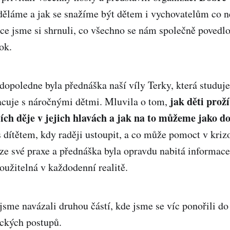
děláme a jak se snažíme být dětem i vychovatelům co n
e jsme si shrnuli, co všechno se nám společně povedlo
ok.
poledne byla přednáška naší víly Terky, která studuje
jak děti proží
acuje s náročnými dětmi. Mluvila o tom,
lích děje v jejich hlavách a jak na to můžeme jako do
 s dítětem, kdy raději ustoupit, a co může pomoct v kriz
ze své praxe a přednáška byla opravdu nabitá informace
oužitelná v každodenní realitě.
jsme navázali druhou částí, kde jsme se víc ponořili do
ických postupů.