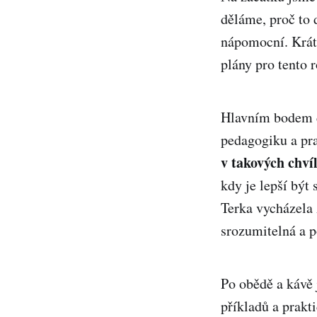
děláme, proč to 
nápomocní. Krátc
plány pro tento r
Hlavním bodem do
pedagogiku a pr
v takových chví
kdy je lepší být
Terka vycházela 
srozumitelná a p
Po obědě a kávě 
příkladů a prakt