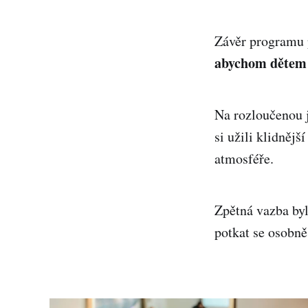
Závěr programu p
abychom dětem 
Na rozloučenou j
si užili klidnějš
atmosféře.
Zpětná vazba byl
potkat se osobně