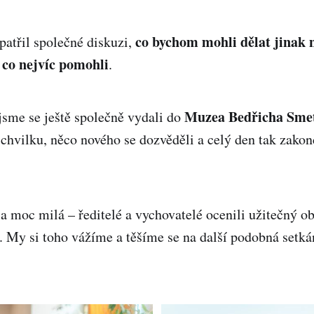
co bychom mohli dělat jinak n
atřil společné diskuzi,
co nejvíc pomohli
.
Muzea Bedřicha Sme
sme se ještě společně vydali do
í chvilku, něco nového se dozvěděli a celý den tak zakon
a moc milá – ředitelé a vychovatelé ocenili užitečný o
. My si toho vážíme a těšíme se na další podobná setká