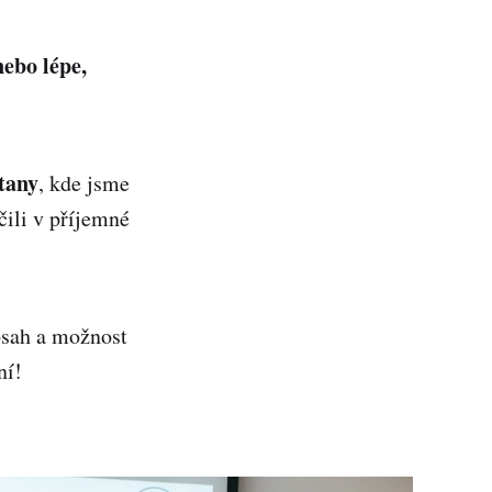
ebo lépe,
tany
, kde jsme
čili v příjemné
bsah a možnost
ní!